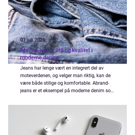
01 juli 2025
Abrand-jeans: Stil og kvalitet i
moderne denim
Jeans har lenge vært en integrert del av
moteverdenen, og velger man riktig, kan de
være både stilige og komfortable. Abrand-
jeans er et eksempel på moderne denim som
kombinerer både kvalitet og mote i en
perfekt symbios...