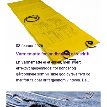
03 februar 2026
Varmematte for landbruk og gårdsdrift
En Varmematte er et enkelt, men svært
effektivt hjelpemiddel for bønder og
gårdbrukere som vil sikre god dyrevelferd og
mer forutsigbar drift gjennom vinteren. Den
gir jevn varme der det trengs mest, som ved
fôr, vannledninger og utsatte
arbeidsområd...