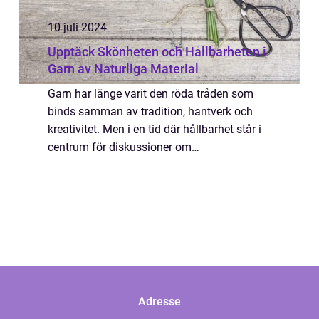
10 juli 2024
Upptäck Skönheten och Hållbarheten i
Garn av Naturliga Material
Garn har länge varit den röda tråden som
binds samman av tradition, hantverk och
kreativitet. Men i en tid där hållbarhet står i
centrum för diskussioner om
produktionsmetoder och materialval, lyser
garn av 100% ...
Adresse