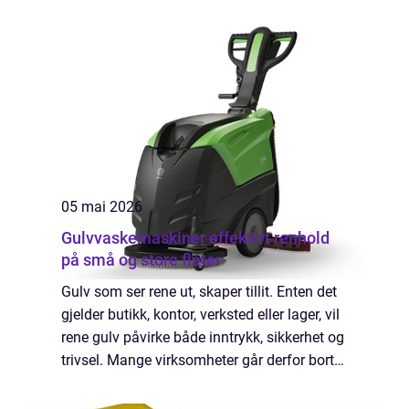
faktisk behov. Resultatet er ofte lavere
energiforbruk, bedre komfort og l...
05 mai 2026
Gulvvaskemaskiner effektivt renhold
på små og store flater
Gulv som ser rene ut, skaper tillit. Enten det
gjelder butikk, kontor, verksted eller lager, vil
rene gulv påvirke både inntrykk, sikkerhet og
trivsel. Mange virksomheter går derfor bort
fra tradisjonell mopp og bøtte, og over til
gulvvaskemaskiner f...