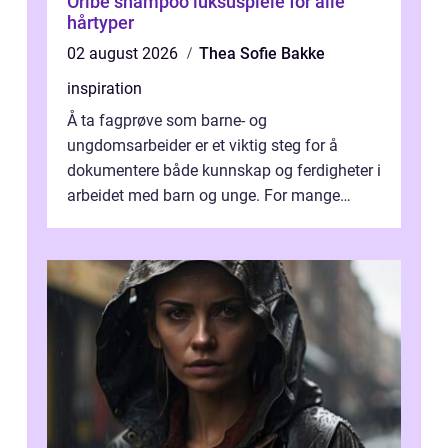
Oribe shampoo luksuspleie for alle
hårtyper
02 august 2026
Thea Sofie Bakke
inspiration
Å ta fagprøve som barne- og
ungdomsarbeider er et viktig steg for å
dokumentere både kunnskap og ferdigheter i
arbeidet med barn og unge. For mange
voksne med jobb, familie og...