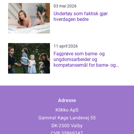
03 mai 2026
Undertøy som faktisk gjør
hverdagen bedre
11 april 2026
Fagprøve som barne- og
ungdomsarbeider og
kompetansemål for barne- og
ungdomsarbeider
Adresse