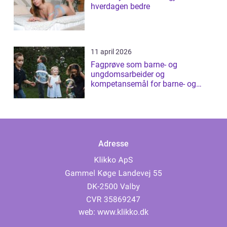
hverdagen bedre
11 april 2026
Fagprøve som barne- og
ungdomsarbeider og
kompetansemål for barne- og
ungdomsarbeider
Adresse
web:
www.klikko.dk