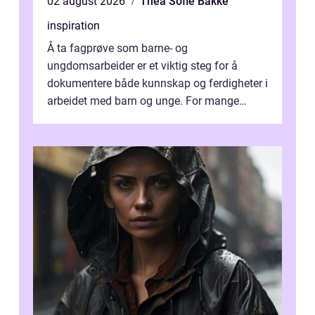
02 august 2026
Thea Sofie Bakke
inspiration
Å ta fagprøve som barne- og
ungdomsarbeider er et viktig steg for å
dokumentere både kunnskap og ferdigheter i
arbeidet med barn og unge. For mange
voksne med jobb, familie og...