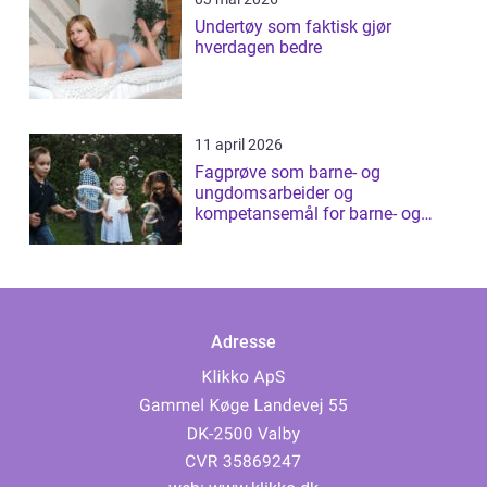
Undertøy som faktisk gjør
hverdagen bedre
11 april 2026
Fagprøve som barne- og
ungdomsarbeider og
kompetansemål for barne- og
ungdomsarbeider
Adresse