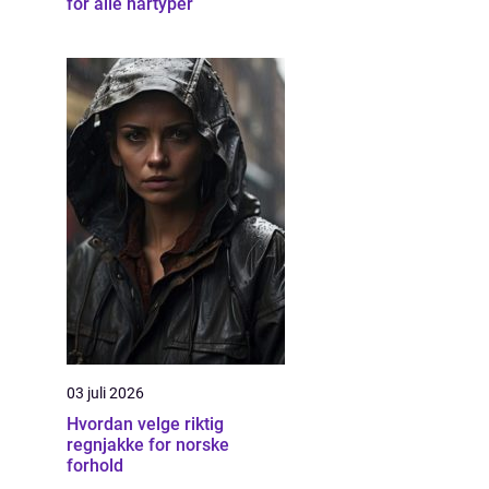
for alle hårtyper
03 juli 2026
Hvordan velge riktig
regnjakke for norske
forhold