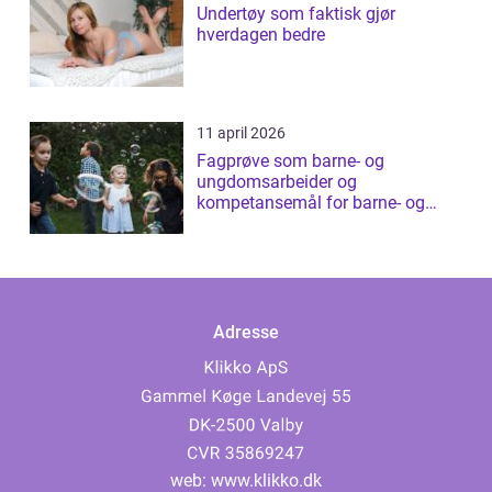
Undertøy som faktisk gjør
hverdagen bedre
11 april 2026
Fagprøve som barne- og
ungdomsarbeider og
kompetansemål for barne- og
ungdomsarbeider
Adresse
web:
www.klikko.dk