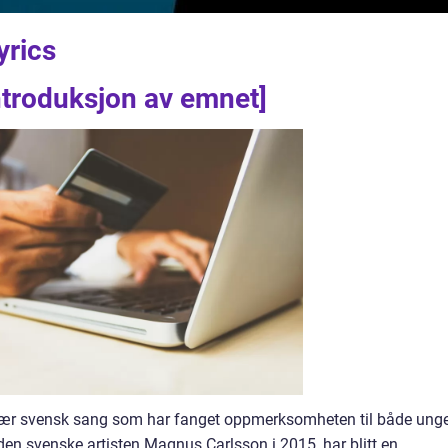
yrics
introduksjon av emnet]
ulær svensk sang som har fanget oppmerksomheten til både ung
den svenske artisten Magnus Carlsson i 2015, har blitt en