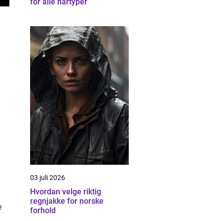
for alle hårtyper
03 juli 2026
Hvordan velge riktig
regnjakke for norske
e
forhold