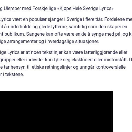
g Ulemper med Forskjellige «Kjøpe Hele Sverige Lyrics»
Lyrics vært en populær sjanger i Sverige i flere tiår. Fordelene m
til å underholde og glede lytterne, samtidig som den skaper en
ant publikum. Sangene kan ofte være enkle å synge med på, og 
ge arrangementer og i hverdagslige situasjoner.
 Lyrics er at noen tekstlinjer kan være latterliggjørende eller
 grupper eller individer kan føle seg ekskludert eller misforstått. 
ere tar hensyn til etiske retningslinjer og unngår kontroversielle
r i tekstene.