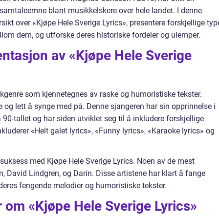
 samtaleemne blant musikkelskere over hele landet. I denne
rsikt over «Kjøpe Hele Sverige Lyrics», presentere forskjellige typ
llom dem, og utforske deres historiske fordeler og ulemper.
ntasjon av «Kjøpe Hele Sverige
kkgenre som kjennetegnes av raske og humoristiske tekster.
 og lett å synge med på. Denne sjangeren har sin opprinnelse i
tallet og har siden utviklet seg til å inkludere forskjellige
luderer «Helt galet lyrics», «Funny lyrics», «Karaoke lyrics» og
r suksess med Kjøpe Hele Sverige Lyrics. Noen av de mest
 David Lindgren, og Darin. Disse artistene har klart å fange
res fengende melodier og humoristiske tekster.
r om «Kjøpe Hele Sverige Lyrics»