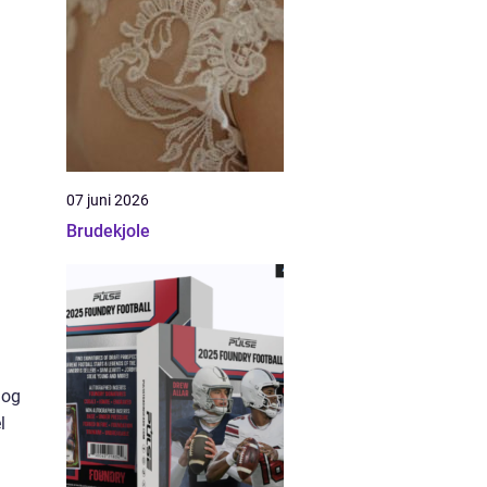
07 juni 2026
Brudekjole
 og
l