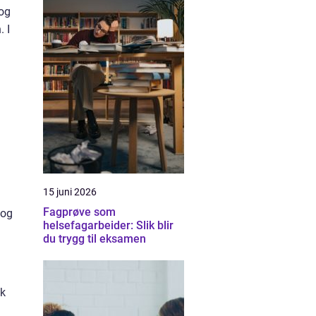
 og
. I
15 juni 2026
Fagprøve som
 og
helsefagarbeider: Slik blir
du trygg til eksamen
ak