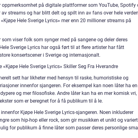
tor oppmerksomhet på digitale plattformer som YouTube, Spotify
v streams og har blitt delt og spilt inn av fans over hele verden
«Kjøpe Hele Sverige Lyrics» mer enn 20 millioner streams på
er som viser folk som synger med på sangene og deler deres
Hele Sverige Lyrics har også ført til at flere artister har fått
store konsertscener i Sverige og internasjonalt.
 «Kjøpe Hele Sverige Lyrics» Skiller Seg Fra Hverandre
erelt sett har likheter med hensyn til raske, humoristiske og
variasjoner innenfor sjangeren. For eksempel kan noen låter ha en
 dypere og mer filosofiske. Andre låter kan ha en mer komisk vri,
ter som er beregnet for å få publikum til å le.
 innenfor Kjøpe Hele Sverige Lyrics-sjangeren. Noen inkluderer
e som hip-hop eller rock, som gir musikken et unikt og variert
 mulig for publikum å finne låter som passer deres personlige sm