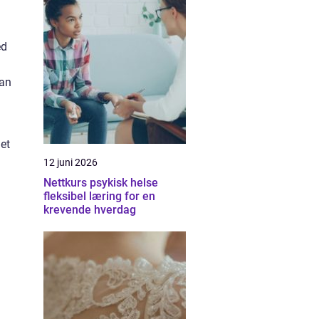
ed
kan
Det
12 juni 2026
Nettkurs psykisk helse
fleksibel læring for en
krevende hverdag