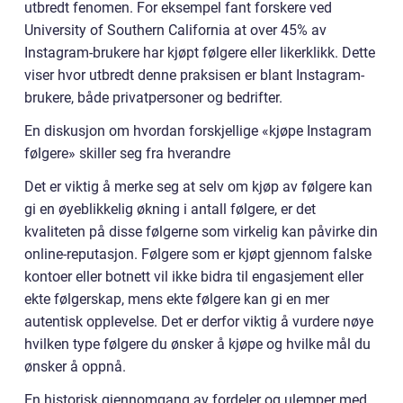
utbredt fenomen. For eksempel fant forskere ved
University of Southern California at over 45% av
Instagram-brukere har kjøpt følgere eller likerklikk. Dette
viser hvor utbredt denne praksisen er blant Instagram-
brukere, både privatpersoner og bedrifter.
En diskusjon om hvordan forskjellige «kjøpe Instagram
følgere» skiller seg fra hverandre
Det er viktig å merke seg at selv om kjøp av følgere kan
gi en øyeblikkelig økning i antall følgere, er det
kvaliteten på disse følgerne som virkelig kan påvirke din
online-reputasjon. Følgere som er kjøpt gjennom falske
kontoer eller botnett vil ikke bidra til engasjement eller
ekte følgerskap, mens ekte følgere kan gi en mer
autentisk opplevelse. Det er derfor viktig å vurdere nøye
hvilken type følgere du ønsker å kjøpe og hvilke mål du
ønsker å oppnå.
En historisk gjennomgang av fordeler og ulemper med