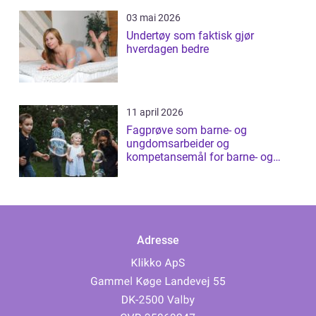
03 mai 2026
Undertøy som faktisk gjør
hverdagen bedre
11 april 2026
Fagprøve som barne- og
ungdomsarbeider og
kompetansemål for barne- og
ungdomsarbeider
Adresse