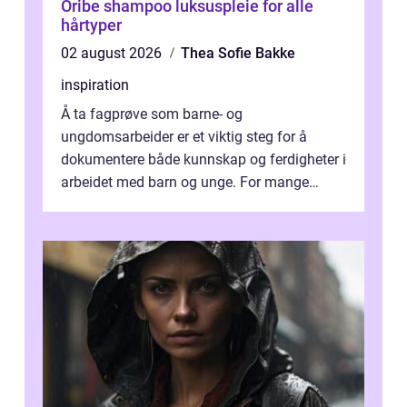
Oribe shampoo luksuspleie for alle
hårtyper
02 august 2026
Thea Sofie Bakke
inspiration
Å ta fagprøve som barne- og
ungdomsarbeider er et viktig steg for å
dokumentere både kunnskap og ferdigheter i
arbeidet med barn og unge. For mange
voksne med jobb, familie og...