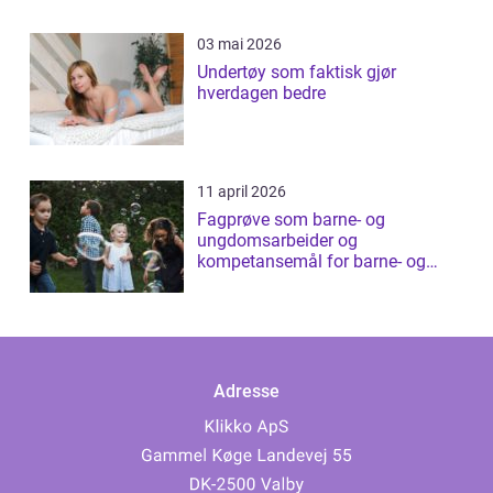
03 mai 2026
Undertøy som faktisk gjør
hverdagen bedre
11 april 2026
Fagprøve som barne- og
ungdomsarbeider og
kompetansemål for barne- og
ungdomsarbeider
Adresse