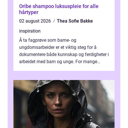
Oribe shampoo luksuspleie for alle
hårtyper
02 august 2026
Thea Sofie Bakke
inspiration
Å ta fagprøve som barne- og
ungdomsarbeider er et viktig steg for å
dokumentere både kunnskap og ferdigheter i
arbeidet med barn og unge. For mange
voksne med jobb, familie og...