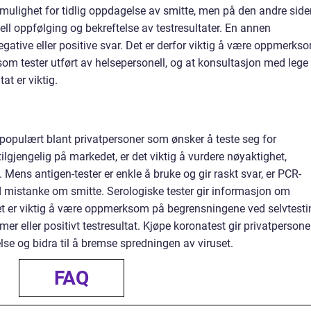
og mulighet for tidlig oppdagelse av smitte, men på den andre sid
onell oppfølging og bekreftelse av testresultater. En annen
gative eller positive svar. Det er derfor viktig å være oppmerks
ge som tester utført av helsepersonell, og at konsultasjon med lege
at er viktig.
 populært blant privatpersoner som ønsker å teste seg for
tilgjengelig på markedet, er det viktig å vurdere nøyaktighet,
Mens antigen-tester er enkle å bruke og gir raskt svar, er PCR-
ed mistanke om smitte. Serologiske tester gir informasjon om
 Det er viktig å være oppmerksom på begrensningene ved selvtesti
r eller positivt testresultat. Kjøpe koronatest gir privatpersone
lse og bidra til å bremse spredningen av viruset.
FAQ