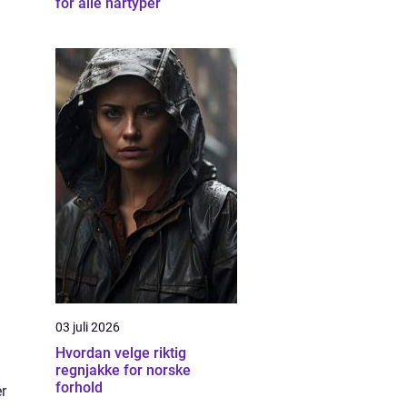
for alle hårtyper
03 juli 2026
Hvordan velge riktig
regnjakke for norske
forhold
er