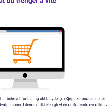
t du trenger å vite
 behovet for testing økt betydelig. «Kjøpe koronatest» er et
vatpersoner. I denne artikkelen gir vi en omfattende oversikt ov