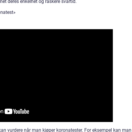
net deres enkelhet og raskere svartid.
onatest»
 kan vurdere når man kjøper koronatester. For eksempel kan man