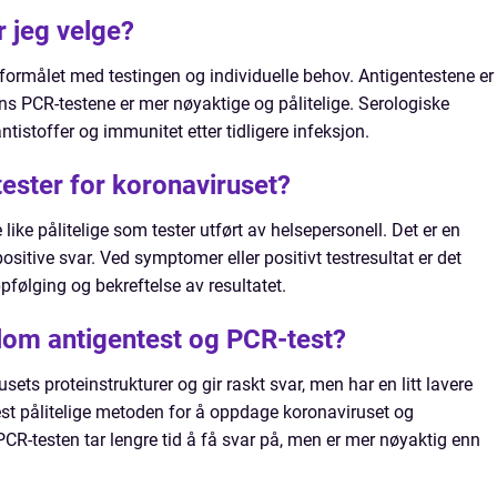
r jeg velge?
formålet med testingen og individuelle behov. Antigentestene er
ens PCR-testene er mer nøyaktige og pålitelige. Serologiske
ntistoffer og immunitet etter tidligere infeksjon.
vtester for koronaviruset?
 like pålitelige som tester utført av helsepersonell. Det er en
positive svar. Ved symptomer eller positivt testresultat er det
ppfølging og bekreftelse av resultatet.
llom antigentest og PCR-test?
ets proteinstrukturer og gir raskt svar, men har en litt lavere
st pålitelige metoden for å oppdage koronaviruset og
CR-testen tar lengre tid å få svar på, men er mer nøyaktig enn