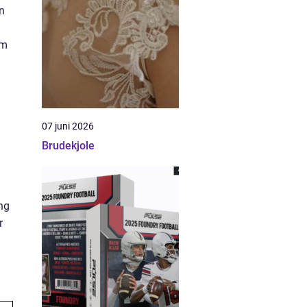
en
om
07 juni 2026
Brudekjole
ng
r