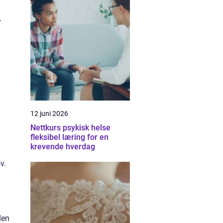
y
12 juni 2026
Nettkurs psykisk helse
fleksibel læring for en
krevende hverdag
v.
den