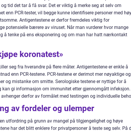
 og tid det tar å få svar. Det er viktig å merke seg at selv om
het enn PCR-tester, vil begge kunne identifisere personer med hø
tsomme. Antigentestene er derfor fremdeles viktig for
ge potensielle bærere av viruset. Når man vurderer hvor mange
ktig å tenke på ens eksponering og om man har hatt nærkontakt
kjøpe koronatest»
iller seg fra hverandre på flere måter. Antigentestene er enkle å
kostnad enn PCR-testene. PCR-testene er derimot mer nøyaktige og
er og mistanke om smitte. Serologiske testene er nyttige for å
g kan gi informasjon om immunitet etter gjennomgått infeksjon.
e avhenger derfor av formålet med testingen og individuelle beho
ng av fordeler og ulemper
 en utfordring på grunn av mangel på tilgjengelighet og høye
ene har det blitt enklere for privatpersoner å teste seg selv. På 