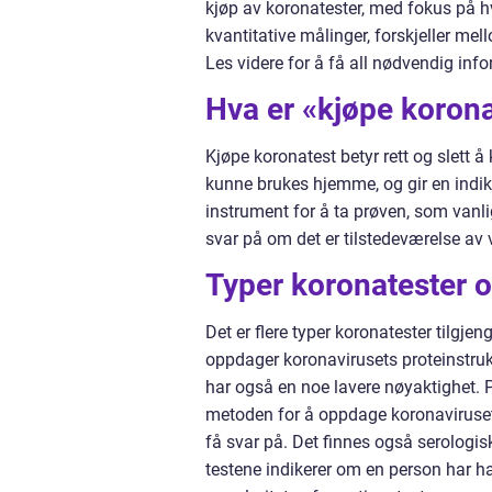
kjøp av koronatester, med fokus på hv
kvantitative målinger, forskjeller me
Les videre for å få all nødvendig inf
Hva er «kjøpe koron
Kjøpe koronatest betyr rett og slett å 
kunne brukes hjemme, og gir en indika
instrument for å ta prøven, som vanli
svar på om det er tilstedeværelse av v
Typer koronatester o
Det er flere typer koronatester tilgj
oppdager koronavirusets proteinstrukt
har også en noe lavere nøyaktighet. 
metoden for å oppdage koronaviruset.
få svar på. Det finnes også serologis
testene indikerer om en person har hat