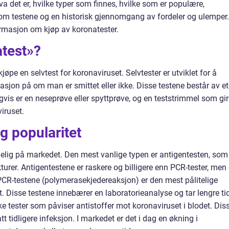
a det er, hvilke typer som finnes, hvilke som er populære,
llom testene og en historisk gjennomgang av fordeler og ulemper.
ormasjon om kjøp av koronatester.
atest»?
kjøpe en selvtest for koronaviruset. Selvtester er utviklet for å
sjon på om man er smittet eller ikke. Disse testene består av et
gvis er en neseprøve eller spyttprøve, og en teststrimmel som gir
iruset.
g popularitet
engelig på markedet. Den mest vanlige typen er antigentesten, som
urer. Antigentestene er raskere og billigere enn PCR-tester, men
PCR-testene (polymerasekjedereaksjon) er den mest pålitelige
 Disse testene innebærer en laboratorieanalyse og tar lengre ti
ke tester som påviser antistoffer mot koronaviruset i blodet. Dis
t tidligere infeksjon. I markedet er det i dag en økning i