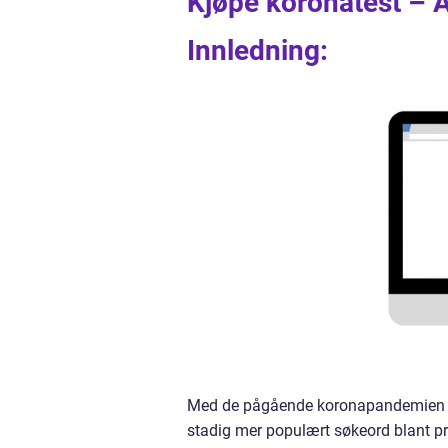
Kjøpe koronatest – Al
Innledning:
Med de pågående koronapandemien har
stadig mer populært søkeord blant pri