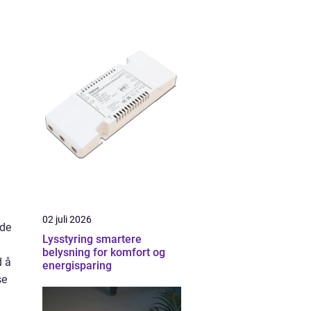
02 juli 2026
 de
Lysstyring smartere
belysning for komfort og
d å
energisparing
se