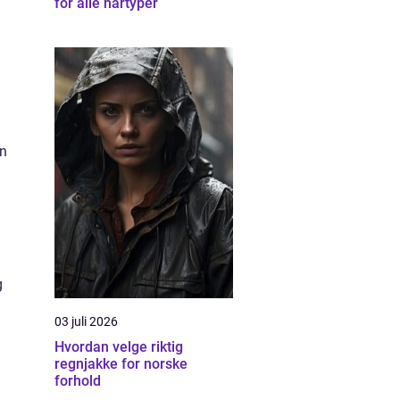
for alle hårtyper
en
g
03 juli 2026
Hvordan velge riktig
regnjakke for norske
forhold