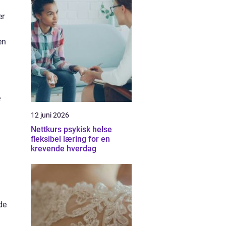
er
en
e
12 juni 2026
Nettkurs psykisk helse
fleksibel læring for en
krevende hverdag
de