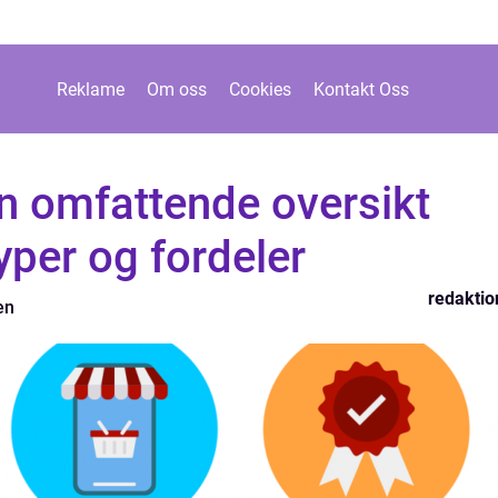
Reklame
Om oss
Cookies
Kontakt Oss
n omfattende oversikt
typer og fordeler
redaktio
en