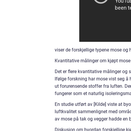
viser de forskjellige typene mose og
Kvantitative målinger om kjøpt mos
Det er flere kvantitative målinger og
Ifølge forskning har mose vist seg å h
ut forurensende stoffer fra luften. De
fungerer som et naturlig isoleringsma
En studie utført av [Kilde] viste at 
luftkvalitet sammenlignet med områd
av mose på tak og vegger hadde en be
Diskusjon om hvordan forskjellige kjø