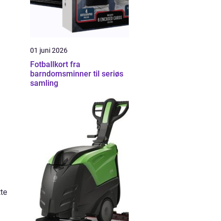
01 juni 2026
Fotballkort fra
barndomsminner til seriøs
samling
tte