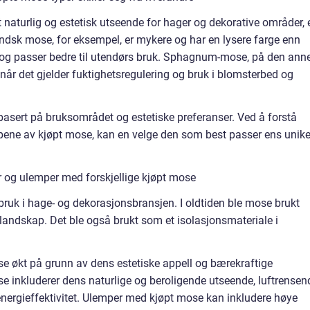
t naturlig og estetisk utseende for hager og dekorative områder, 
andsk mose, for eksempel, er mykere og har en lysere farge enn
k og passer bedre til utendørs bruk. Sphagnum-mose, på den ann
når det gjelder fuktighetsregulering og bruk i blomsterbed og
e basert på bruksområdet og estetiske preferanser. Ved å forstå
typene av kjøpt mose, kan en velge den som best passer ens unik
r og ulemper med forskjellige kjøpt mose
bruk i hage- og dekorasjonsbransjen. I oldtiden ble mose brukt
landskap. Det ble også brukt som et isolasjonsmateriale i
se økt på grunn av dens estetiske appell og bærekraftige
 inkluderer dens naturlige og beroligende utseende, luftrensen
energieffektivitet. Ulemper med kjøpt mose kan inkludere høye