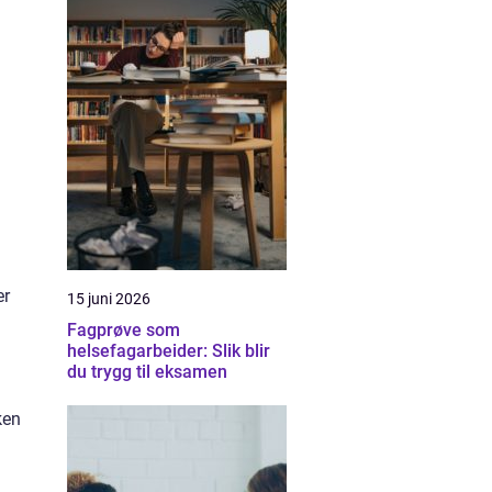
er
15 juni 2026
Fagprøve som
helsefagarbeider: Slik blir
du trygg til eksamen
ken