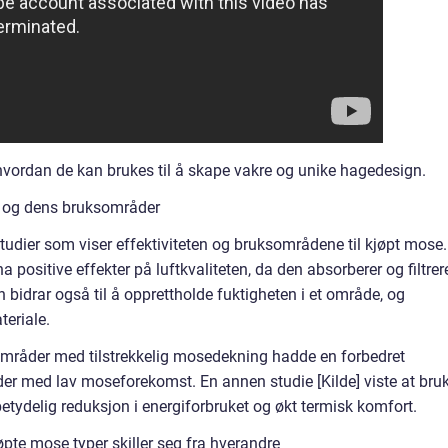
 hvordan de kan brukes til å skape vakre og unike hagedesign.
e og dens bruksområder
 studier som viser effektiviteten og bruksområdene til kjøpt mose.
a positive effekter på luftkvaliteten, da den absorberer og filtrer
n bidrar også til å opprettholde fuktigheten i et område, og
teriale.
byområder med tilstrekkelig mosedekning hadde en forbedret
er med lav moseforekomst. En annen studie [Kilde] viste at bru
tydelig reduksjon i energiforbruket og økt termisk komfort.
pte mose typer skiller seg fra hverandre