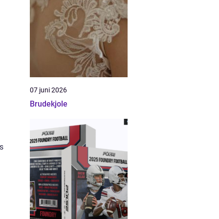
07 juni 2026
Brudekjole
s