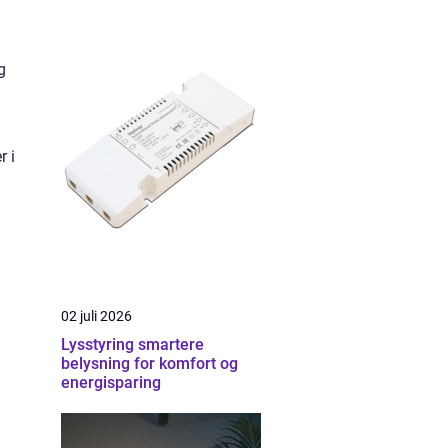
m
g
r i
02 juli 2026
Lysstyring smartere
belysning for komfort og
energisparing