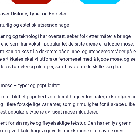
ver Historie, Typer og Fordeler
turlig og estetisk utseende hage
ring og teknologi har overtatt, søker folk etter måter å bringe
rend som har vokst i popularitet de siste årene er å kjøpe mose.
m kan brukes til å dekorere både inne- og utendørsområder på 
e artikkelen skal vi utforske fenomenet med å kjøpe mose, og se
eres fordeler og ulemper, samt hvordan de skiller seg fra
 mose – typer og popularitet
 er blitt et populært valg blant hageentusiaster, dekoratører o
g i flere forskjellige varianter, som gir mulighet for å skape ulike
est populære typene av kjøpt mose inkluderer:
ent for sin myke og fløyelsaktige tekstur. Den har en lys grønn
ger og vertikale hagevegger. Islandsk mose er en av de mest