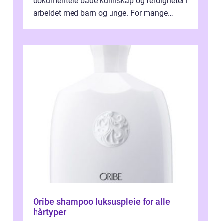
dokumentere både kunnskap og ferdigheter i
arbeidet med barn og unge. For mange
voksne med jobb, familie og...
Oribe shampoo luksuspleie for alle
hårtyper