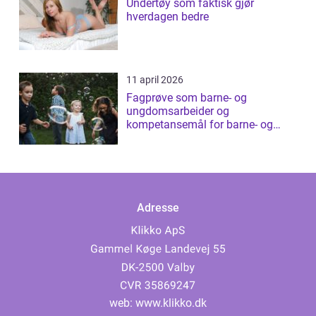
Undertøy som faktisk gjør
hverdagen bedre
11 april 2026
Fagprøve som barne- og
ungdomsarbeider og
kompetansemål for barne- og
ungdomsarbeider
Adresse
web:
www.klikko.dk