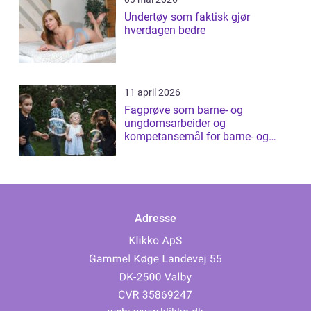
Undertøy som faktisk gjør
hverdagen bedre
11 april 2026
Fagprøve som barne- og
ungdomsarbeider og
kompetansemål for barne- og
ungdomsarbeider
Adresse