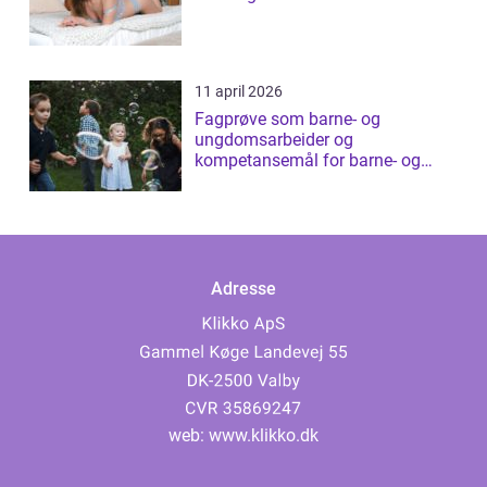
11 april 2026
Fagprøve som barne- og
ungdomsarbeider og
kompetansemål for barne- og
ungdomsarbeider
Adresse
web:
www.klikko.dk