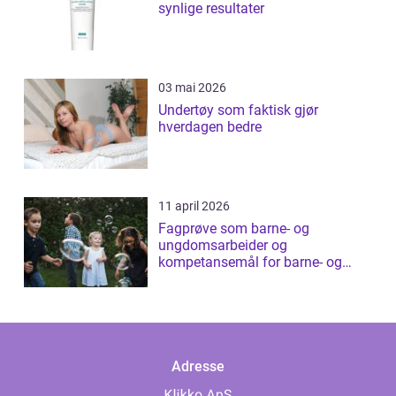
synlige resultater
03 mai 2026
Undertøy som faktisk gjør
hverdagen bedre
11 april 2026
Fagprøve som barne- og
ungdomsarbeider og
kompetansemål for barne- og
ungdomsarbeider
Adresse