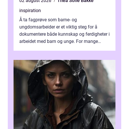
02 august 2026
Thea Sofie Bakke
inspiration
Å ta fagprøve som barne- og
ungdomsarbeider er et viktig steg for å
dokumentere både kunnskap og ferdigheter i
arbeidet med barn og unge. For mange
voksne med jobb, familie og...