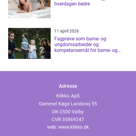
hverdagen bedre
11 april 2026
Fagprøve som barne- og
ungdomsarbeider og
kompetansemål for barne- og
ungdomsarbeider
Adresse
web:
www.klikko.dk