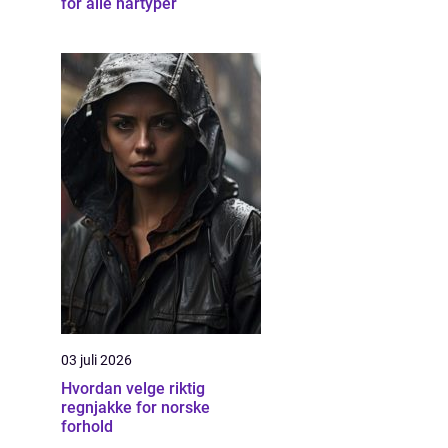
for alle hårtyper
03 juli 2026
Hvordan velge riktig
regnjakke for norske
forhold