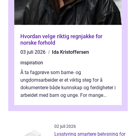
Hvordan velge riktig regnjakke for
norske forhold
03 juli 2026
Ida Kristoffersen
inspiration
Å ta fagprøve som barne- og
ungdomsarbeider er et viktig steg for å
dokumentere både kunnskap og ferdigheter i
arbeidet med barn og unge. For mange
voksne med jobb, familie og...
02 juli 2026
Lysstyring smartere belysning for