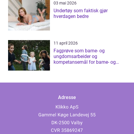
03 mai 2026
Undertøy som faktisk gjør
hverdagen bedre
11 april 2026
Fagprøve som barne- og
ungdomsarbeider og
kompetansemål for barne- og
ungdomsarbeider
Adresse