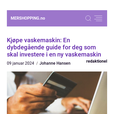
MERSHOPPING.
no
Kjøpe vaskemaskin: En
dybdegående guide for deg som
skal investere i en ny vaskemaskin
redaktionel
09 januar 2024
Johanne Hansen