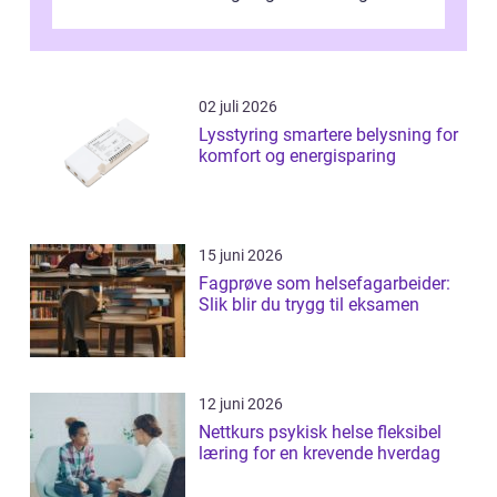
voksne med jobb, familie og...
02 juli 2026
Lysstyring smartere belysning for
komfort og energisparing
15 juni 2026
Fagprøve som helsefagarbeider:
Slik blir du trygg til eksamen
12 juni 2026
Nettkurs psykisk helse fleksibel
læring for en krevende hverdag