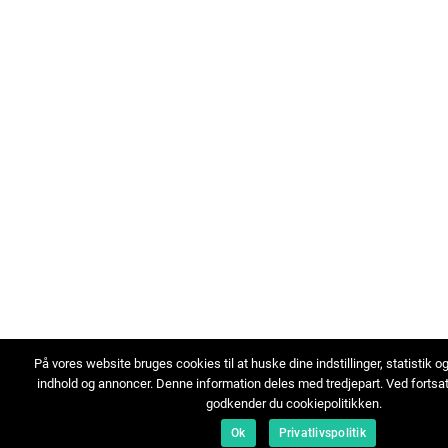
På vores website bruges cookies til at huske dine indstillinger, statistik o
indhold og annoncer. Denne information deles med tredjepart. Ved fortsa
godkender du cookiepolitikken.
Ok
Privatlivspolitik