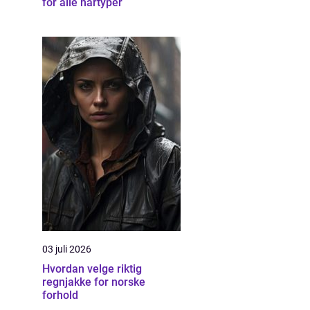
for alle hårtyper
03 juli 2026
Hvordan velge riktig
regnjakke for norske
forhold